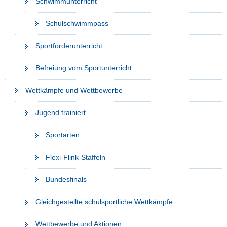
Schwimmunterricht
a
v
Schulschwimmpass
i
Sportförderunterricht
g
a
Befreiung vom Sportunterricht
t
i
Wettkämpfe und Wettbewerbe
o
n
Jugend trainiert
Sportarten
Flexi-Flink-Staffeln
Bundesfinals
Gleichgestellte schulsportliche Wettkämpfe
Wettbewerbe und Aktionen