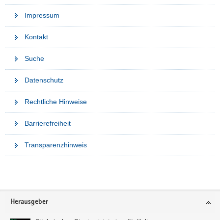
Impressum
Kontakt
Suche
Datenschutz
Rechtliche Hinweise
Barrierefreiheit
Transparenzhinweis
Weitere
Information
Footer-
Herausgeber
Bereich